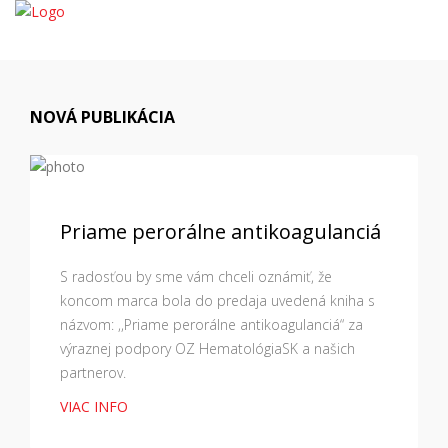
NOVÁ PUBLIKÁCIA
Priame perorálne antikoagulanciá
S radosťou by sme vám chceli oznámiť, že
koncom marca bola do predaja uvedená kniha s
názvom: ,,Priame perorálne antikoagulanciá“ za
výraznej podpory OZ HematológiaSK a našich
partnerov.
VIAC INFO