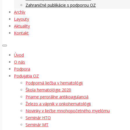
Zahraničné publikácie s podporou OZ
Archív
Layouty
Aktuality
Kontakt
Úvod
O nás
Podpora
Podujatia OZ
Podporná liečba v hematológii
Škola hematológie 2020
Priame perorálne antikoagulanciá
Železo a vápnik v onkohematológii
Novinky v liečbe mnohopočetného myelómu
Seminár HTO
Seminár MT