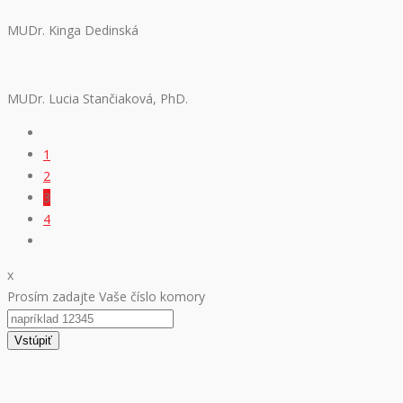
MUDr. Kinga Dedinská
MUDr. Lucia Stančiaková, PhD.
1
2
3
4
x
Prosím zadajte Vaše číslo komory