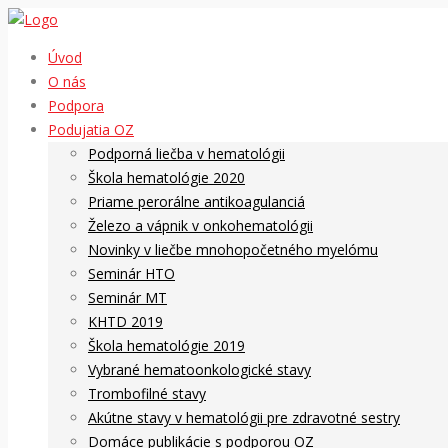
Úvod
O nás
Podpora
Podujatia OZ
Podporná liečba v hematológii
Škola hematológie 2020
Priame perorálne antikoagulanciá
Železo a vápnik v onkohematológii
Novinky v liečbe mnohopočetného myelómu
Seminár HTO
Seminár MT
KHTD 2019
Škola hematológie 2019
Vybrané hematoonkologické stavy
Trombofilné stavy
Akútne stavy v hematológii pre zdravotné sestry
Domáce publikácie s podporou OZ