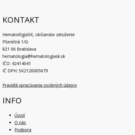
KONTAKT
HematológiaSK, občianske združenie
Pšeničná 1/G
821 06 Bratislava
hematologia@hematologiask.sk
IČO: 42414041
IČ DPH: SK2120005679
Pravidlá spracúvania osobných údajov
INFO
Úvod
O nás
Podpora