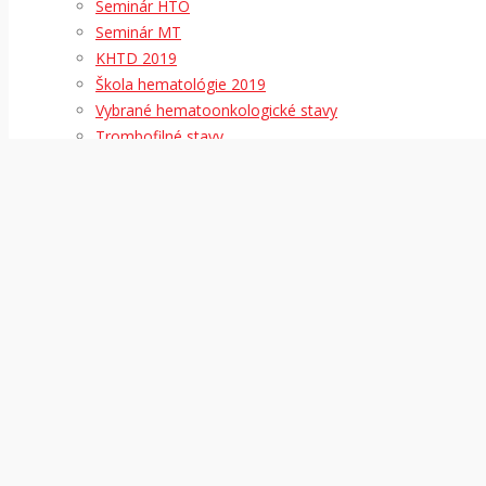
Seminár HTO
Seminár MT
KHTD 2019
Škola hematológie 2019
Vybrané hematoonkologické stavy
Trombofilné stavy
Akútne stavy v hematológii pre zdravotné sestry
Domáce publikácie s podporou OZ
Zahraničné publikácie s podporou OZ
Archív
Layouty
Aktuality
Kontakt