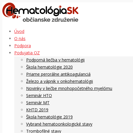
Úvod
O nás
Podpora
Podujatia OZ
Podporná liečba v hematológii
Škola hematológie 2020
Priame perorálne antikoagulanciá
Železo a vápnik v onkohematológii
Novinky v liečbe mnohopočetného myelómu
Seminár HTO
Seminár MT
KHTD 2019
Škola hematológie 2019
Vybrané hematoonkologické stavy
Trombofilné stavy