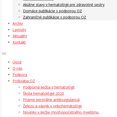
Akútne stavy v hematológii pre zdravotné sestry
Domáce publikácie s podporou OZ
Zahraničné publikácie s podporou OZ
Archív
Layouty
Aktuality
Kontakt
Úvod
O nás
Podpora
Podujatia OZ
Podporná liečba v hematológii
Škola hematológie 2020
Priame perorálne antikoagulanciá
Železo a vápnik v onkohematológii
Novinky v liečbe mnohopočetného myelómu